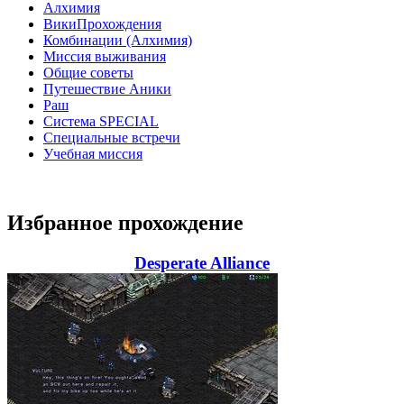
Алхимия
ВикиПрохождения
Комбинации (Алхимия)
Миссия выживания
Общие советы
Путешествие Аники
Раш
Система SPECIAL
Специальные встречи
Учебная миссия
Избранное прохождение
Desperate Alliance