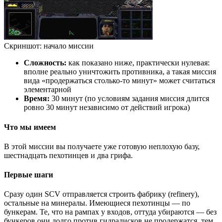
Скриншот: начало миссии
Сложность:
как показано ниже, практически нулевая:
вполне реально уничтожить противника, а такая миссия
вида «продержаться столько-то минут» может считаться
элементарной
Время:
30 минут (по условиям задания миссия длится
ровно 30 минут независимо от действий игрока)
Что мы имеем
В этой миссии вы получаете уже готовую неплохую базу,
шестнадцать пехотинцев и два грифа.
Первые шаги
Сразу один SCV отправляется строить фабрику (refinery),
остальные на минералы. Имеющиеся пехотинцы — по
бункерам. Те, что на рампах у входов, оттуда убираются — без
бункеров они долго против гидралисков не продержатся, тем