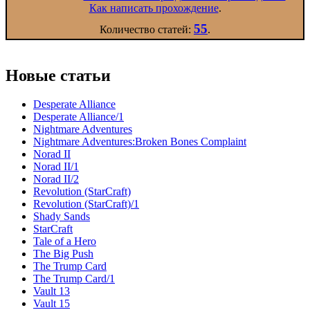
Как написать прохождение
.
55
Количество статей:
.
Новые статьи
Desperate Alliance
Desperate Alliance/1
Nightmare Adventures
Nightmare Adventures:Broken Bones Complaint
Norad II
Norad II/1
Norad II/2
Revolution (StarCraft)
Revolution (StarCraft)/1
Shady Sands
StarCraft
Tale of a Hero
The Big Push
The Trump Card
The Trump Card/1
Vault 13
Vault 15