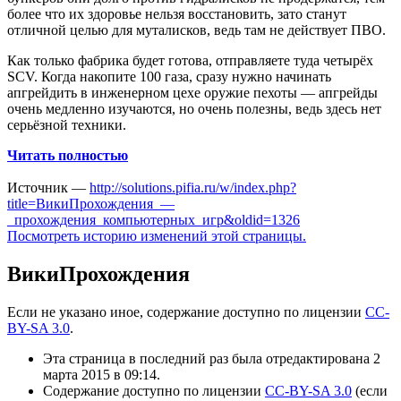
более что их здоровье нельзя восстановить, зато станут
отличной целью для муталисков, ведь там не действует ПВО.
Как только фабрика будет готова, отправляете туда четырёх
SCV. Когда накопите 100 газа, сразу нужно начинать
апгрейдить в инженерном цехе оружие пехоты — апгрейды
очень медленно изучаются, но очень полезны, ведь здесь нет
серьёзной техники.
Читать полностью
Источник —
http://solutions.pifia.ru/w/index.php?
title=ВикиПрохождения_—
_прохождения_компьютерных_игр&oldid=1326
Посмотреть историю изменений этой страницы.
ВикиПрохождения
Если не указано иное, содержание доступно по лицензии
CC-
BY-SA 3.0
.
Эта страница в последний раз была отредактирована 2
марта 2015 в 09:14.
Содержание доступно по лицензии
CC-BY-SA 3.0
(если