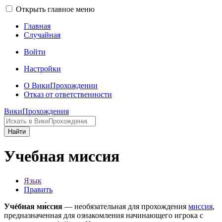
Открыть главное меню
Главная
Случайная
Войти
Настройки
О ВикиПрохождении
Отказ от ответственности
ВикиПрохождения
Найти
Учебная миссия
Язык
Править
Учéбная ми́ссия
— необязательная для прохождения
миссия
,
предназначенная для ознакомления начинающего игрока с