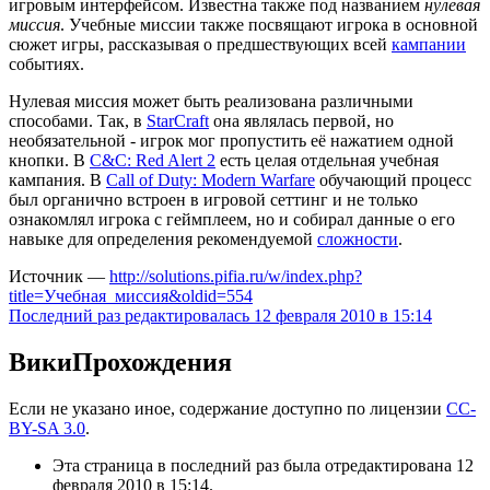
игровым интерфейсом. Известна также под названием
нулевая
миссия
. Учебные миссии также посвящают игрока в основной
сюжет игры, рассказывая о предшествующих всей
кампании
событиях.
Нулевая миссия может быть реализована различными
способами. Так, в
StarCraft
она являлась первой, но
необязательной - игрок мог пропустить её нажатием одной
кнопки. В
C&C: Red Alert 2
есть целая отдельная учебная
кампания. В
Call of Duty: Modern Warfare
обучающий процесс
был органично встроен в игровой сеттинг и не только
ознакомлял игрока с геймплеем, но и собирал данные о его
навыке для определения рекомендуемой
сложности
.
Источник —
http://solutions.pifia.ru/w/index.php?
title=Учебная_миссия&oldid=554
Последний раз редактировалась 12 февраля 2010 в 15:14
ВикиПрохождения
Если не указано иное, содержание доступно по лицензии
CC-
BY-SA 3.0
.
Эта страница в последний раз была отредактирована 12
февраля 2010 в 15:14.