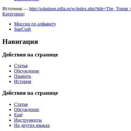
Источник —
http://solutions.pifia.ru/w/index.php?title=The_Trum
Категории
:
Миссии по алфавиту
StarCraft
Навигация
Действия на странице
Статья
Обсуждение
Править
История
Действия на странице
Статья
Обсуждение
Ещё
Инструменты
На других языках