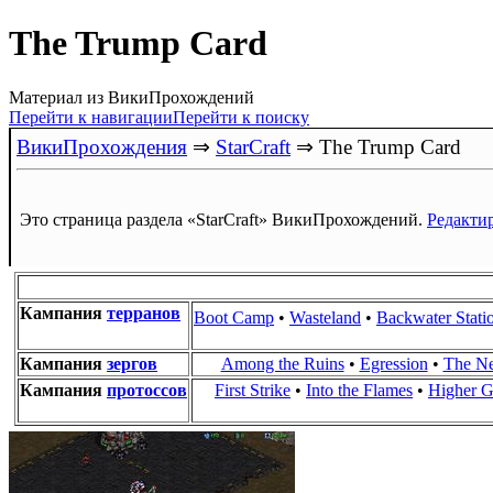
The Trump Card
Материал из ВикиПрохождений
Перейти к навигации
Перейти к поиску
ВикиПрохождения
⇒
StarCraft
⇒
The Trump Card
Это страница раздела «StarCraft» ВикиПрохождений.
Редакти
Кампания
терранов
Boot Camp
•
Wasteland
•
Backwater Stati
Кампания
зергов
Among the Ruins
•
Egression
•
The N
Кампания
протоссов
First Strike
•
Into the Flames
•
Higher 