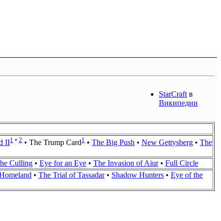
StarCraft
в
Википедии
1
•
2
1
 II
•
The Trump Card
•
The Big Push
•
New Gettysberg
•
The
he Culling
•
Eye for an Eye
•
The Invasion of Aiur
•
Full Circle
Homeland
•
The Trial of Tassadar
•
Shadow Hunters
•
Eye of the