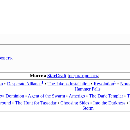
ровать
.
Миссии
StarCraft
[
редактировать
]
1
1
on
•
Desperate Alliance
•
The Jakobs Installation
•
Revolution
•
Norad
Hammer Falls
ew Dominion
•
Agent of the Swarm
•
Amerigo
•
The Dark Templar
•
T
Ground
•
The Hunt for Tassadar
•
Choosing Sides
•
Into the Darkness
•
Storm