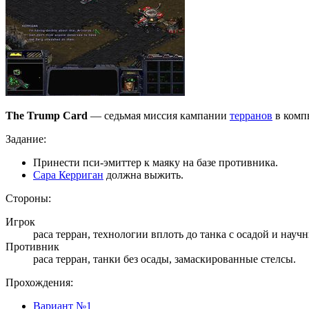
The Trump Card
— седьмая миссия кампании
терранов
в компь
Задание:
Принести пси-эмиттер к маяку на базе противника.
Сара Керриган
должна выжить.
Стороны:
Игрок
раса терран, технологии вплоть до танка с осадой и научн
Противник
раса терран, танки без осады, замаскированные стелсы.
Прохождения:
Вариант №1