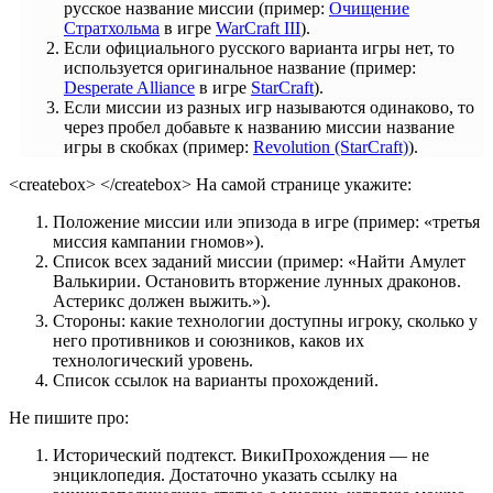
русское название миссии (пример:
Очищение
Стратхольма
в игре
WarCraft III
).
Если официального русского варианта игры нет, то
используется оригинальное название (пример:
Desperate Alliance
в игре
StarCraft
).
Если миссии из разных игр называются одинаково, то
через пробел добавьте к названию миссии название
игры в скобках (пример:
Revolution (StarCraft)
).
<createbox> </createbox> На самой странице укажите:
Положение миссии или эпизода в игре (пример: «третья
миссия кампании гномов»).
Список всех заданий миссии (пример: «Найти Амулет
Валькирии. Остановить вторжение лунных драконов.
Астерикс должен выжить.»).
Стороны: какие технологии доступны игроку, сколько у
него противников и союзников, каков их
технологический уровень.
Список ссылок на варианты прохождений.
Не пишите про:
Исторический подтекст. ВикиПрохождения — не
энциклопедия. Достаточно указать ссылку на