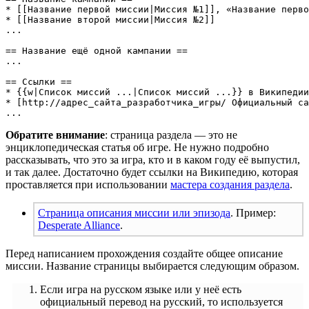
* [[Название первой миссии|Миссия №1]], «Название перво
* [[Название второй миссии|Миссия №2]]

...

== Название ещё одной кампании ==

...

== Ссылки ==

* {{w|Список миссий ...|Список миссий ...}} в Википедии

* [http://адрес_сайта_разработчика_игры/ Официальный са
Обратите внимание
: страница раздела — это не
энциклопедическая статья об игре. Не нужно подробно
рассказывать, что это за игра, кто и в каком году её выпустил,
и так далее. Достаточно будет ссылки на Википедию, которая
проставляется при использовании
мастера создания раздела
.
Страница описания миссии или эпизода
. Пример:
Desperate Alliance
.
Перед написанием прохождения создайте общее описание
миссии. Название страницы выбирается следующим образом.
Если игра на русском языке или у неё есть
официальный перевод на русский, то используется