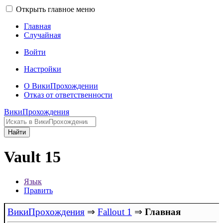
Открыть главное меню
Главная
Случайная
Войти
Настройки
О ВикиПрохождении
Отказ от ответственности
ВикиПрохождения
Найти
Vault 15
Язык
Править
ВикиПрохождения
⇒
Fallout 1
⇒
Главная