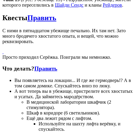
которого переселились в
Шайди Сендс
и кланы
Рейдеров
.
Квесты
Править
С ними в пятнадцатом убежище печально. Их там нет. Зато
много бродячего хвостатого опыта, и вещей, что можно
реквизировать.
Просто приходил Серёжка. Поиграли мы немножко.
Что делать?
Править
Вы появляетесь на локации... И где же гермодверь!? А в
том самом домике. Спускайтесь вниз по люку.
А вот теперь вы в убежище, пристрелите всех хвостатых
и усатых. Да займитесь мародёрством.
В медицинской лаборатории шкафчик (2
стимулятора).
Шкаф в коридоре (6 светильников).
Ещё два лежит рядом с лифтом.
Используйте на шахту лифта верёвку, и
спускайтесь.