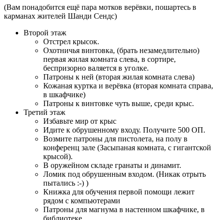
(Вам понадобится ещё пара мотков верёвки, пошартесь в
карманах жителей Шанди Сендс)
Второй этаж
Отстрел крысок.
Охотничья винтовка, (брать незамедлительно)
первая жилая комната слева, в сортире,
беспризорно валяется в уголке.
Патроны к ней (вторая жилая комната слева)
Кожаная куртка и верёвка (вторая комната справа,
в шкафчике)
Патроны к винтовке чуть выше, среди крыс.
Третий этаж
Избавьте мир от крыс
Идите к обрушенному входу. Получите 500 ОП.
Возмите патроны для пистолета, на полу в
конференц зале (Засыпаная комната, с гигантской
крысой).
В оружейном складе гранаты и динамит.
Ломик под обрушенным входом. (Никак отрыть
пытались :-) )
Книжка для обучения первой помощи лежит
рядом с компьютерами
Патроны для магнума в настенном шкафчике, в
библиотеке