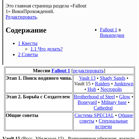
Это главная страница раздела «Fallout
1» ВикиПрохождений.
Редактировать
.
Содержание
Fallout 1
в
Википедии
1
Квесты
1.1
Что делать?
2
Советы
Миссии
Fallout 1
[
редактировать
]
Этап 1. Поиск водяного чипа.
Vault 13
•
Shady Sands
•
Vault 15
•
Raiders
•
Junktown
•
Hub
•
Necropolis
Этап 2. Борьба с Создателем
Brotherhood of Steel
•
Glow
•
Boneyard
•
Military base
•
Cathedral
Общие советы
Система SPECIAL
•
Общие
советы
•
Специальные
встречи
Vault 15
(Русс.
Убежище 15
) - Разрушенное убежище, жители