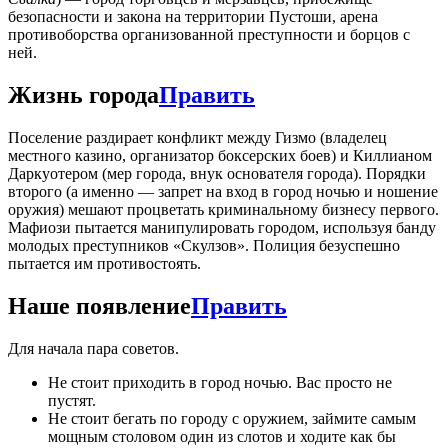
безопасности и закона на территории Пустоши, арена
противоборства организованной преступности и борцов с
ней.
Жизнь города
Править
Поселение раздирает конфликт между Гизмо (владелец
местного казино, организатор боксерских боев) и Киллианом
Даркуотером (мер города, внук основателя города). Порядки
второго (а именно — запрет на вход в город ночью и ношение
оружия) мешают процветать криминальному бизнесу первого.
Мафиози пытается манипулировать городом, используя банду
молодых преступников «Скулзов». Полиция безуспешно
пытается им противостоять.
Наше появление
Править
Для начала пара советов.
Не стоит приходить в город ночью. Вас просто не
пустят.
Не стоит бегать по городу с оружием, займите самым
мощным столовом один из слотов и ходите как бы