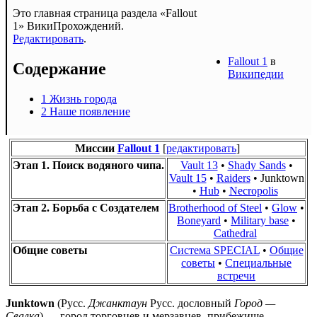
Это главная страница раздела «Fallout
1» ВикиПрохождений.
Редактировать
.
Fallout 1
в
Содержание
Википедии
1
Жизнь города
2
Наше появление
Миссии
Fallout 1
[
редактировать
]
Этап 1. Поиск водяного чипа.
Vault 13
•
Shady Sands
•
Vault 15
•
Raiders
•
Junktown
•
Hub
•
Necropolis
Этап 2. Борьба с Создателем
Brotherhood of Steel
•
Glow
•
Boneyard
•
Military base
•
Cathedral
Общие советы
Система SPECIAL
•
Общие
советы
•
Специальные
встречи
Junktown
(Русс.
Джанктаун
Русс. дословный
Город —
Свалка
) — город торговцев и мерзавцев, прибежище