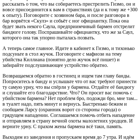
рассказать о том, что вы собираетесь пристрелить Гизмо, он и
вовсе присоединится к вам в странствиях (да и к тому же +300
к опыту). Поговорите с хозяином бара, и после разговора в
бар ворвётся «Скулз» и собьёт с ног официантку. Пока она
будет звать некого Саула, предприимчивый бармен отстрелит
бандюге голову. Поспрашивайте официантку, что же за Саул,
которого она так упорно пыталась позвать.
А теперь самое главное. Идите в кабинет к Гизмо, и тихонько
подсуньте в стол жучок. Поговорите с мафиози на тему
убийства Киллиана (понятно дело жучок всё пишет) и
забирайте подслушивающее устройство обратно.
Возвращаемся обратно в гостинец и ищем там главу банды.
Попроситесь в банду и услышьте что от вас требуют принести
ту самую урну, что вы спёрли у бармена. Отдайте её бандюгу
и слушайте его благодарствие. Что? Он просит вас помочь с
убийством бармена? Нет проблем бро, подожди бро, мне там...
в туалет надо, пять минут и вернусь. Быстренько бежим и
сообщаем Ларсу (охранник ворот со стороны города) о
грядущем нападении. Соглашаемся помочь отбить нападение
и отправляем в страну вечной охоты малолетних уродцев. И
верните урну. С прахом жены бармена всё таки, память.
Выходим из заведения и пропускаем время до 7 утра. И идём