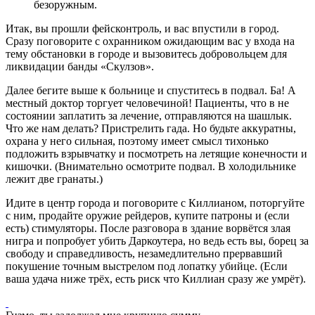
безоружным.
Итак, вы прошли фейсконтроль, и вас впустили в город.
Сразу поговорите с охранником ожидающим вас у входа на
тему обстановки в городе и вызовитесь добровольцем для
ликвидации банды «Скулзов».
Далее бегите выше к больнице и спуститесь в подвал. Ба! А
местный доктор торгует человечиной! Пациенты, что в не
состоянии заплатить за лечение, отправляются на шашлык.
Что же нам делать? Пристрелить гада. Но будьте аккуратны,
охрана у него сильная, поэтому имеет смысл тихонько
подложить взрывчатку и посмотреть на летящие конечности и
кишочки. (Внимательно осмотрите подвал. В холодильнике
лежит две гранаты.)
Идите в центр города и поговорите с Киллианом, поторгуйте
с ним, продайте оружие рейдеров, купите патроны и (если
есть) стимуляторы. После разговора в здание ворвётся злая
нигра и попробует убить Даркоутера, но ведь есть вы, борец за
свободу и справедливость, незамедлительно прервавший
покушение точным выстрелом под лопатку убийце. (Если
ваша удача ниже трёх, есть риск что Киллиан сразу же умрёт).