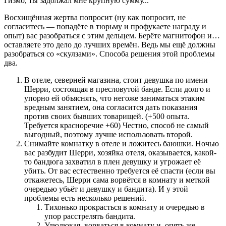
Гизмо, ты задолжал мне крупную сумму...
Восхищённая жертва попросит (ну как попросит, не
согласитесь — попадёте в тюрьму и профукаете награду и
опыт) вас разобраться с этим дельцем. Берёте магнитофон и…
оставляете это дело до лучших времён. Ведь мы ещё должны
разобраться со «скулзами». Способа решения этой проблемы
два.
В отеле, северней магазина, стоит девушка по имени
Шерри, состоящая в пресловутой банде. Если долго и
упорно ей объяснять, что негоже заниматься этаким
вредным занятием, она согласится дать показания
против своих бывших товарищей. (+500 опыта.
Требуется красноречие +60) Честно, способ не самый
выгодный, поэтому лучше использовать второй.
Снимайте комнатку в отеле и ложитесь баюшки. Ночью
вас разбудит Шерри, хозяйка отеля, оказывается, какой-
то бандюга захватил в плен девушку и угрожает её
убить. От вас естественно требуется её спасти (если вы
откажетесь, Шерри сама ворвётся в комнату и меткой
очередью убьёт и девушку и бандита). И у этой
проблемы есть несколько решений.
Тихонько прокрасться в комнату и очередью в
упор расстрелять бандита.
Улюлюкая, ворваться в комнату и, опять же,