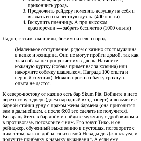
прикончить урода.
Предложить рейдеру поменять девушку на себя и
вызвать его на честную дуэль. (400 опыта)
Выкупить пленницу. А при высоком
красноречии — забрать бесплатно (1000 опыта)
Ладно, с этим закончили, бежим на север города.
(Маленькое отступление: рядом с казино стоят мужчина
в кепке и женщина. Они не могут пройти домой, так как
злая собака не пропускает их в дверь. Натяните
кожаную куртку (собака примет вас за хозяина) или
накормите собачку шашлыком. Награда 100 опыта и
верный спутник). Можно просто собачку грохнуть…
опыта не дастся.
К северо-востоку от казино есть бар Skum Pitt. Войдите в него
через вторую дверь (днем парадный вход заперт) и возьмите с
барной стойки урну с прахом жены бармена (она пригодится
вам в дальнейшем, а после 6:00 это сделать не получится).
Возвращайтесь в бар днём и найдите мужчину с дробовиком и
в противогазе, поговорите с ним. Его зовут Тико, и он
рейнджер, обученный выживанию в пустошах, поговорите с
ним о том, как он добрался из самой Невады до Джанктауеа, и
получите прибавку к навыку выживания. А если ему