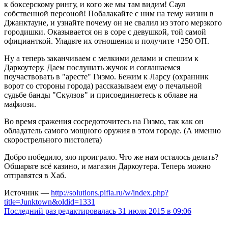
к боксерскому рингу, и кого же мы там видим! Саул
собственной персоной! Побалакайте с ним на тему жизни в
Джанктауне, и узнайте почему он не свалил из этого мерзкого
городишки. Оказывается он в соре с девушкой, той самой
официанткой. Уладьте их отношения и получите +250 ОП.
Ну а теперь заканчиваем с мелкими делами и спешим к
Даркоутеру. Даем послушать жучок и соглашаемся
поучаствовать в "аресте" Гизмо. Бежим к Ларсу (охранник
ворот со стороны города) рассказываем ему о печальной
судьбе банды "Скулзов" и присоединяетесь к облаве на
мафиози.
Во время сражения сосредоточитесь на Гизмо, так как он
обладатель самого мощного оружия в этом городе. (А именно
скорострельного пистолета)
Добро победило, зло проиграло. Что же нам осталось делать?
Обшарьте всё казино, и магазин Даркоутера. Теперь можно
отправятся в Хаб.
Источник —
http://solutions.pifia.ru/w/index.php?
title=Junktown&oldid=1331
Последний раз редактировалась 31 июля 2015 в 09:06