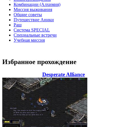
Комбинации (Алхимия)
Миссия выживания
Общие советы
Путешествие Аники
Раш
Система SPECIAL
Специальные встречи
Учебная миссия
Избранное прохождение
Desperate Alliance