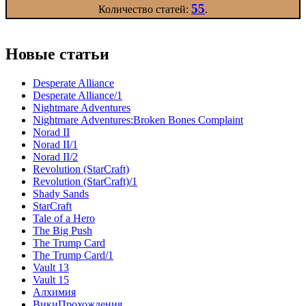
55
Количество статей:
.
Новые статьи
Desperate Alliance
Desperate Alliance/1
Nightmare Adventures
Nightmare Adventures:Broken Bones Complaint
Norad II
Norad II/1
Norad II/2
Revolution (StarCraft)
Revolution (StarCraft)/1
Shady Sands
StarCraft
Tale of a Hero
The Big Push
The Trump Card
The Trump Card/1
Vault 13
Vault 15
Алхимия
ВикиПрохождения