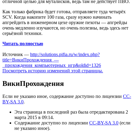
отличной целью для муталисков, ведь там не действует ПВО.
Как только фабрика будет готова, отправляете туда четырёх
SCV. Когда накопите 100 газа, сразу нужно начинать
апгрейдить в инженерном цехе оружие пехоты — апгрейды
очень медленно изучаются, но очень полезны, ведь здесь нет
серьёзной техники.
Читать полностью
Источник —
http://solutions.pifia.ru/w/index.php?
title=ВикиПрохождения_—
_прохождения_компьютерных_игр&oldid=1326
Посмотреть историю изменений этой страницы.
ВикиПрохождения
Если не указано иное, содержание доступно по лицензии
CC-
BY-SA 3.0
.
Эта страница в последний раз была отредактирована 2
марта 2015 в 09:14.
Содержание доступно по лицензии
CC-BY-SA 3.0
(если
не указано иное).