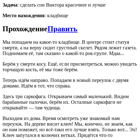
Задача
: сделать сон Виктора красочнее и лучше
Место нахождения
: кладбище
Прохождение
Править
Мы попадаем на какое-то кладбище. В центре стоит статуя
смерти, а на верху сидит грустный скелет. Рядом лежит газета.
Поднимаем её, там сказано о какой-то рок-групе. Мдаа...
Берём у смерти косу. Ещё, если присмотреться, можно увидеть
торчащую кость, её мы тоже берём.
Теперь идём направо. Попадаем в новый переулок с двумя
домами. Идём в тот, что справа.
Здесь три саркофага. Открываем самый маленький. Видим
барабанные палочки, берём их. Осталные саркофаги не
открывайте — там чудища.
Выходим из дома. Время осмотреть уже знакомый нам
переулок. На дереве висит ключ! Мы, конечно, не знаем, как
он нам поможет, но всё-таки его лучше взять. Только вот... Эх!
Ключ запутался в колючих ветках. Придётся что-то