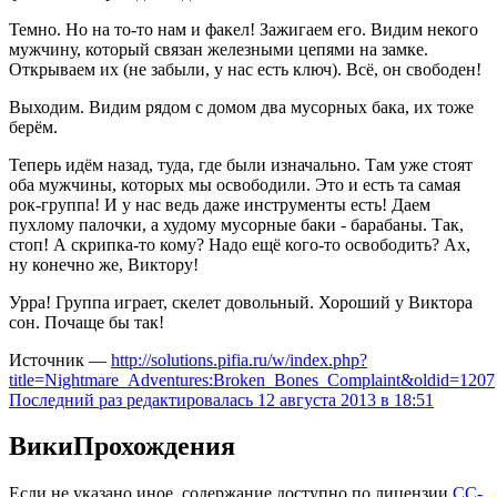
Темно. Но на то-то нам и факел! Зажигаем его. Видим некого
мужчину, который связан железными цепями на замке.
Открываем их (не забыли, у нас есть ключ). Всё, он свободен!
Выходим. Видим рядом с домом два мусорных бака, их тоже
берём.
Теперь идём назад, туда, где были изначально. Там уже стоят
оба мужчины, которых мы освободили. Это и есть та самая
рок-группа! И у нас ведь даже инструменты есть! Даем
пухлому палочки, а худому мусорные баки - барабаны. Так,
стоп! А скрипка-то кому? Надо ещё кого-то освободить? Ах,
ну конечно же, Виктору!
Урра! Группа играет, скелет довольный. Хороший у Виктора
сон. Почаще бы так!
Источник —
http://solutions.pifia.ru/w/index.php?
title=Nightmare_Adventures:Broken_Bones_Complaint&oldid=1207
Последний раз редактировалась 12 августа 2013 в 18:51
ВикиПрохождения
Если не указано иное, содержание доступно по лицензии
CC-