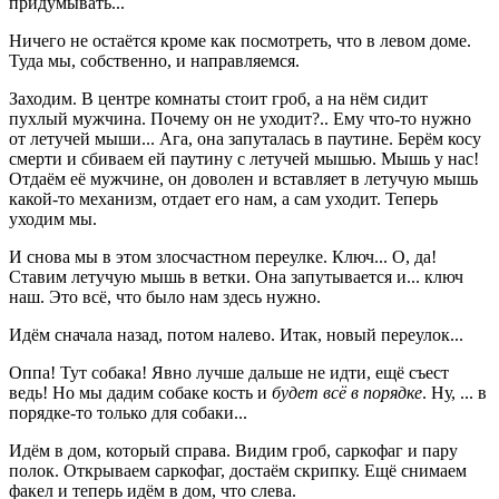
придумывать...
Ничего не остаётся кроме как посмотреть, что в левом доме.
Туда мы, собственно, и направляемся.
Заходим. В центре комнаты стоит гроб, а на нём сидит
пухлый мужчина. Почему он не уходит?.. Ему что-то нужно
от летучей мыши... Ага, она запуталась в паутине. Берём косу
смерти и сбиваем ей паутину с летучей мышью. Мышь у нас!
Отдаём её мужчине, он доволен и вставляет в летучую мышь
какой-то механизм, отдает его нам, а сам уходит. Теперь
уходим мы.
И снова мы в этом злосчастном переулке. Ключ... О, да!
Ставим летучую мышь в ветки. Она запутывается и... ключ
наш. Это всё, что было нам здесь нужно.
Идём сначала назад, потом налево. Итак, новый переулок...
Оппа! Тут собака! Явно лучше дальше не идти, ещё съест
ведь! Но мы дадим собаке кость и
будет всё в порядке
. Ну, ... в
порядке-то только для собаки...
Идём в дом, который справа. Видим гроб, саркофаг и пару
полок. Открываем саркофаг, достаём скрипку. Ещё снимаем
факел и теперь идём в дом, что слева.