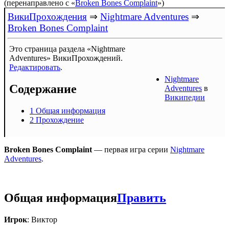
(перенаправлено с «
Broken Bones Complaint
»)
ВикиПрохождения
⇒
Nightmare Adventures
⇒
Broken Bones Complaint
Это страница раздела «Nightmare
Adventures» ВикиПрохождений.
Редактировать
.
Nightmare
Содержание
Adventures
в
Википедии
1
Общая информация
2
Прохождение
Broken Bones Complaint
— первая игра серии
Nightmare
Adventures
.
Общая информация
Править
Игрок
: Виктор