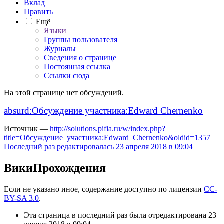
Вклад
Править
Ещё
Языки
Группы пользователя
Журналы
Сведения о странице
Постоянная ссылка
Ссылки сюда
На этой странице нет обсуждений.
absurd:Обсуждение участника:Edward Chernenko
Источник —
http://solutions.pifia.ru/w/index.php?
title=Обсуждение_участника:Edward_Chernenko&oldid=1357
Последний раз редактировалась 23 апреля 2018 в 09:04
ВикиПрохождения
Если не указано иное, содержание доступно по лицензии
CC-
BY-SA 3.0
.
Эта страница в последний раз была отредактирована 23