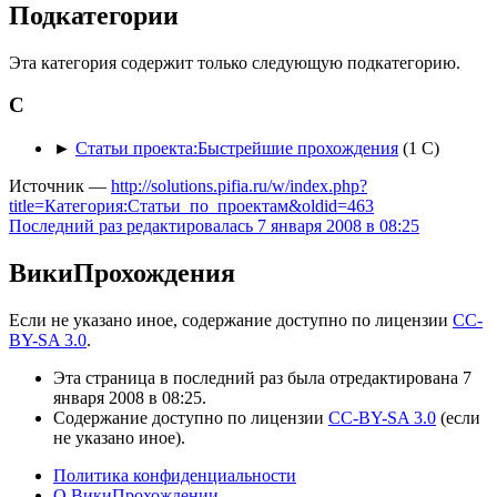
Подкатегории
Эта категория содержит только следующую подкатегорию.
С
►
Статьи проекта:Быстрейшие прохождения
‎
(1 С)
Источник —
http://solutions.pifia.ru/w/index.php?
title=Категория:Статьи_по_проектам&oldid=463
Последний раз редактировалась 7 января 2008 в 08:25
ВикиПрохождения
Если не указано иное, содержание доступно по лицензии
CC-
BY-SA 3.0
.
Эта страница в последний раз была отредактирована 7
января 2008 в 08:25.
Содержание доступно по лицензии
CC-BY-SA 3.0
(если
не указано иное).
Политика конфиденциальности
О ВикиПрохождении